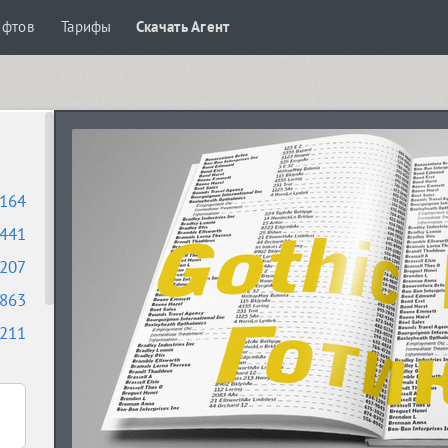
ифтов
Тарифы
Скачать Агент
164
441
207
863
211