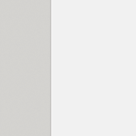
Bastion Kontrast Alt (2)
ITC Bauhaus (5)
Bazhanov (3)
Bazilic (1)
Bebit (1)
ITC Beesknees (1)