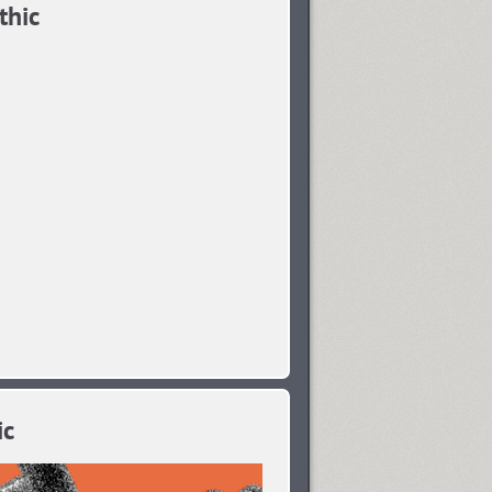
thic
ic