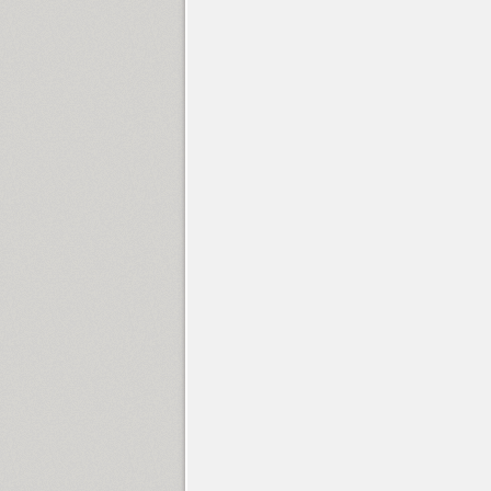
Bethencourt (4)
Betina Script (3)
BigCity Grotesque Pro (18)
Birch (1)
Black Grotesk (2)
Bladi One Slab 4F (12)