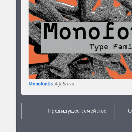
Monofontis
AlfaBravo
Предыдущее семейство
С