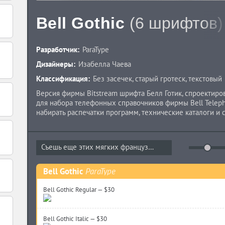
Bell Gothic
(6 шрифтов)
Разработчик:
ParaType
Дизайнеры:
Изабелла Чаева
Классификация:
Без засечек
,
старый гротеск
,
текстовый
Версия фирмы Bitstream шрифта Белл Готик, спроектиро
для набора телефонных справочников фирмы Bell Telep
набирать распечатки программ, технические каталоги и
емкости. При наборе Белл Готик образует умеренную по
того, ясный и легкочитаемый шрифт Белл Готик популяр
журнальной рекламы.Кириллическая версия выпущена ко
Съешь еще этих мягких французских...
(дизайнер Изабелла Чаева). Наклонные начертания доба
Bell Gothic
ParaType
Bell Gothic Regular — $30
Bell Gothic Italic — $30