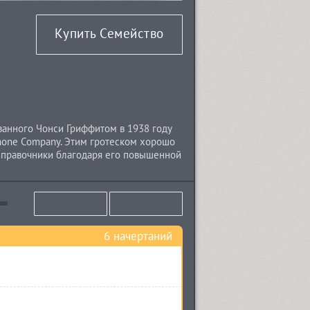
Купить Семейство
ванного Чонси Гриффитом в 1938 году
hone Company. Этим гротеском хорошо
 справочники благодаря его повышенной
 цвету и равномерную строку. Кроме
ен сейчас для набора акциденции и
мпанией ParaType в 1999 году
влены в 2009 году тем же дизайнером.
6 начертаний