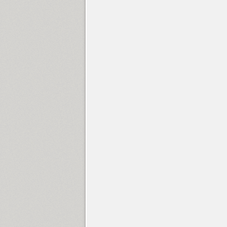
Bell Gothic (6)
Bella (1)
ITC Benguiat (6)
TT Berlinerins (1)
TT Berlinerins Grotesk (1)
Bernhard (2)