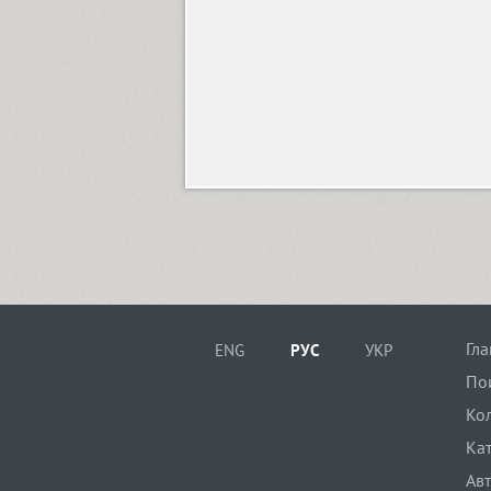
Blagovest 1 (3)
Blagovest 2 (1)
Blagovest 3 (6)
Blagovest 4 (2)
Гл
ENG
РУС
УКР
По
Blagovest 5 (3)
Ко
Ка
Ав
Blagovest 6 (1)