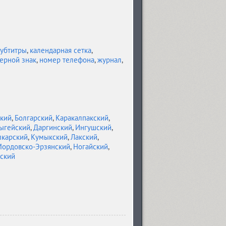
убтитры
,
календарная сетка
,
ерной знак
,
номер телефона
,
журнал
,
кий
,
Болгарский
,
Каракалпакский
,
ыгейский
,
Даргинский
,
Ингушский
,
лкарский
,
Кумыкский
,
Лакский
,
ордовско-Эрзянский
,
Ногайский
,
ский