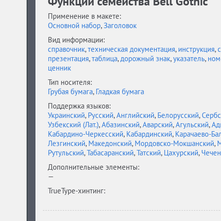
Функции семейства Bell Gothic
Применение в макете:
Основной набор
,
Заголовок
Вид информации:
справочник
,
техническая документация
,
инструкция
,
с
презентация
,
таблица
,
дорожный знак
,
указатель
,
ном
ценник
Тип носителя:
Грубая бумага
,
Гладкая бумага
Поддержка языков:
Украинский
,
Русский
,
Английский
,
Белорусский
,
Сербс
Узбекский (Лат.)
,
Абазинский
,
Аварский
,
Агульский
,
Ад
Кабардино-Черкесский
,
Кабардинский
,
Карачаево-Ба
Лезгинский
,
Македонский
,
Мордовско-Мокшанский
,
М
Рутульский
,
Табасаранский
,
Татский
,
Цахурский
,
Чечен
Дополнительные элементы:
—
TrueType-хинтинг: