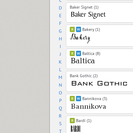
C
Baker Signet (1)
D
E
F
Bakery (1)
G
H
I
Baltica (8)
J
K
L
Bank Gothic (2)
M
N
O
Bannikova (3)
P
Q
R
Bardi (1)
S
T