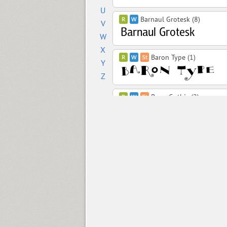
U
Barnaul Grotesk (8)
V
W
X
Baron Type (1)
Y
Z
Barry Gothic (2)
ITC New Baskerville (4)
Baskerville Display PT (6)
Bastion Kontrast (2)