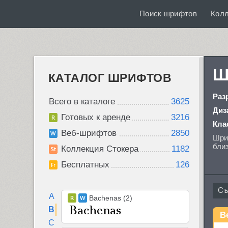
Поиск шрифтов
Кол
Ш
КАТАЛОГ ШРИФТОВ
Раз
Всего в каталоге
3625
Диз
Готовых к аренде
3216
Кла
Веб-шрифтов
2850
Шриф
близ
Коллекция Стокера
1182
Бесплатных
126
A
Bachenas (2)
B
B
C