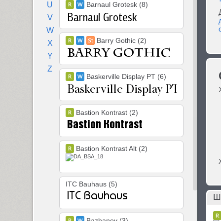
U
Barnaul Grotesk (8)
V
W
Barry Gothic (2)
X
Y
Z
Baskerville Display PT (6)
Bastion Kontrast (2)
Bastion Kontrast Alt (2)
ITC Bauhaus (5)
Ш
Bazhanov (3)