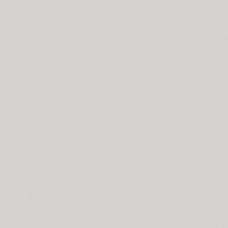
Brusque (2)
Brutal Type (8)
Bublik (3)
Buratino (1)