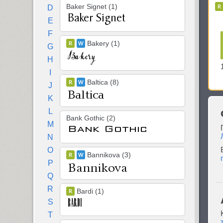
Baker Signet (1)
D
E
F
Bakery (1)
G
H
I
Baltica (8)
J
K
L
Bank Gothic (2)
M
N
O
Bannikova (3)
P
Q
R
Bardi (1)
S
T