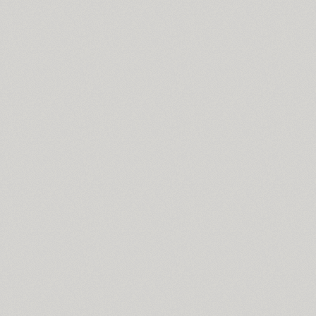
Borjomi Decor (3)
Bowman (1)
BRC (1)
Brent 4F (2)
SP Brush (1)
Bruskovaya (2)