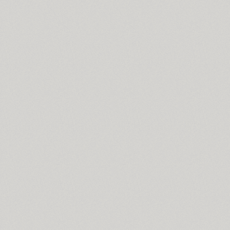
Blagovest 7 (1)
Blick (1)
Blits (2)
Bloc (3)
Blonde Fraktur (1)
TT Bluescreens (32)