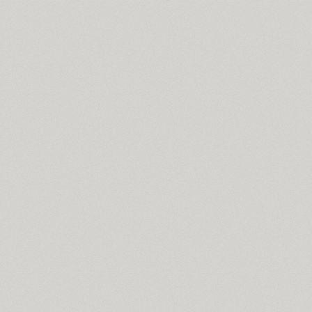
Bodoni (7)
Bogdan (4)
Boldesqo Serif 4F (6)
Bombarda (1)
Bond 4F (6)
TT Books Script (1)