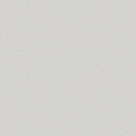
Bouquet (1)
Bowman (1)
BRC (1)
Brent 4F (2)
SP Brush (1)
Bruskovaya (2)