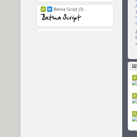
Betina Script (3)
BigCity Grotesque Pro (18)
Birch (1)
Ш
Black Grotesk (2)
Bladi One Slab 4F (12)
Blagovest 1 (3)