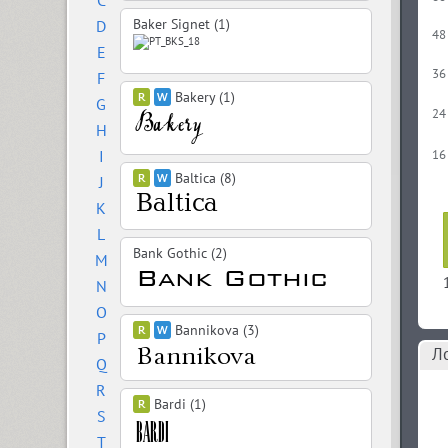
C
Baker Signet (1)
D
48
E
36
F
Bakery (1)
G
24
H
I
16
Baltica (8)
J
K
L
Bank Gothic (2)
M
N
O
Bannikova (3)
P
Л
Q
R
Bardi (1)
S
T