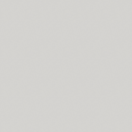
Bogdan (4)
Boldesqo Serif 4F (6)
Bombarda (1)
Bond 4F (6)
TT Books Script (1)
Borjomi Decor (3)