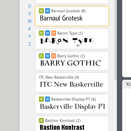
U
Barnaul Grotesk (8)
V
W
X
Baron Type (1)
Y
Z
Barry Gothic (2)
ITC New Baskerville (4)
Ко
Baskerville Display PT (6)
Bastion Kontrast (2)