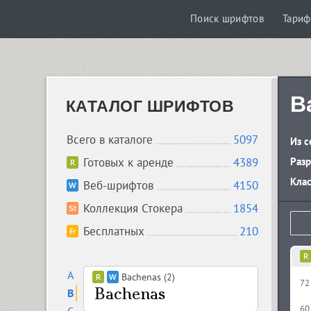
Поиск шрифтов
Тари
B
КАТАЛОГ ШРИФТОВ
Всего в каталоге
5097
Из с
Готовых к аренде
4389
Разр
Кла
Веб-шрифтов
4150
Коллекция Стокера
1854
Бесплатных
210
A
Bachenas (2)
72
B
60