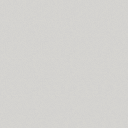
Brusque (2)
Brutal Type (8)
Bublik (3)
Buongiorno Rastellino (2)
Buratino (1)