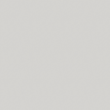
Blick (1)
Blits (2)
Bloc (3)
Blonde Fraktur (1)
TT Bluescreens (32)
Bodoni (7)