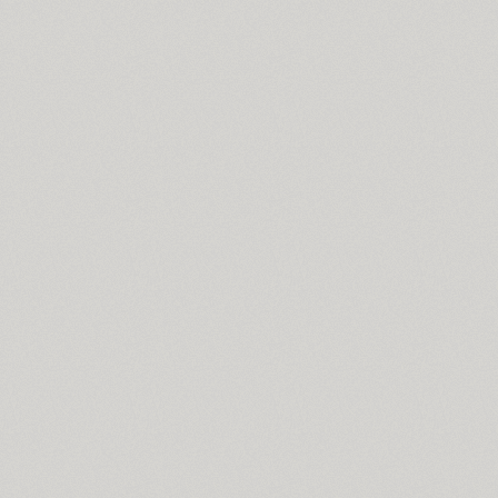
Arabskij (1)
GHEA Aram (20)
Arbat (1)
Ardent (3)
Areqo 4F (1)
Ariergard (3)