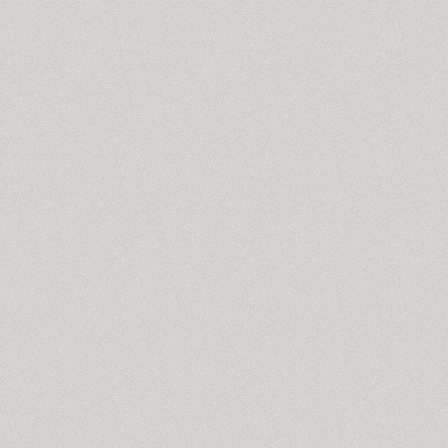
ITC Anna (3)
Antey (1)
Aphrosine (3)
Apical (5)
Apoka Pro (6)
Appetite Pro (10)