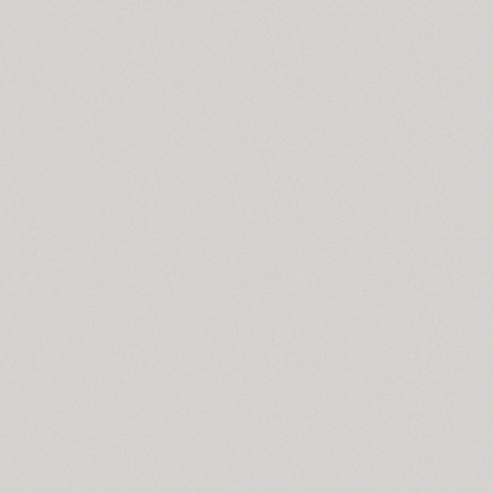
Ariergard Rondo (5)
Arsenal (4)
Arsis (1)
Arthur (1)
Ascetic 2D (2)
PT Astra Sans (4)