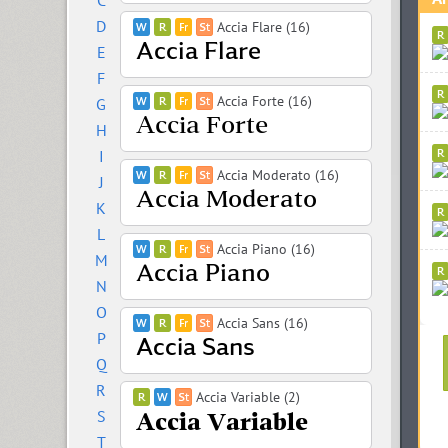
C
D
Accia Flare (16)
E
F
Accia Forte (16)
G
H
I
Accia Moderato (16)
J
K
L
Accia Piano (16)
M
N
O
Accia Sans (16)
P
Q
R
Accia Variable (2)
S
T