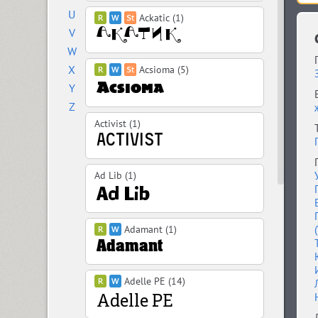
U
Ackatic (1)
V
W
X
Acsioma (5)
Y
Z
Activist (1)
Ad Lib (1)
Adamant (1)
Adelle PE (14)