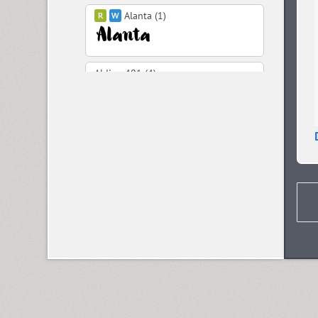
Alanta (1)
Aldine 401 (4)
Aleksa (18)
Alethia Next (21)
Algor (1)
Alliance (7)