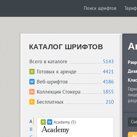
Поиск шрифтов
Тари
A
КАТАЛОГ ШРИФТОВ
Всего в каталоге
5143
Разр
Готовых к аренде
4421
Диз
Кла
Веб-шрифтов
4186
Гарн
Коллекция Стокера
1855
лице
разр
Бесплатных
210
овал
симм
для 
A
Academy (5)
B
Ar