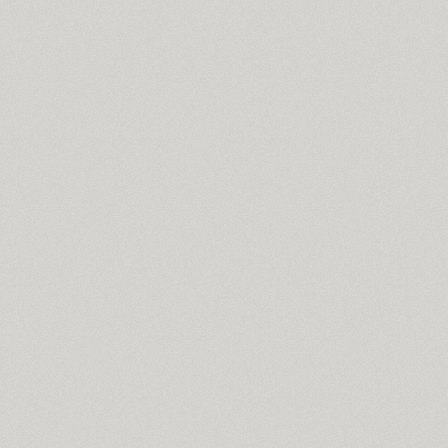
PT Astra Serif (4)
Astron (1)
Athelas PE (4)
AuktyonZ (3)
ITC Avant Garde Gothic (4)
GHEA Ayb (1)