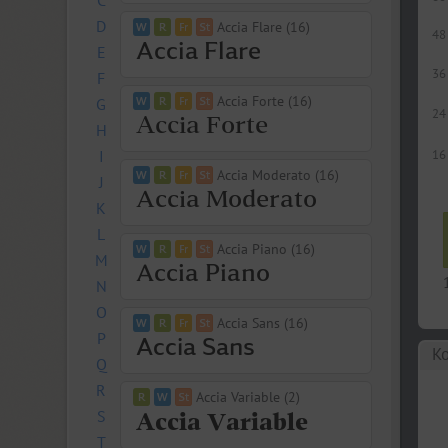
C
D
Accia Flare (16)
48
E
36
F
Accia Forte (16)
G
24
H
I
16
Accia Moderato (16)
J
K
L
Accia Piano (16)
M
N
O
Accia Sans (16)
P
Ко
Q
R
Accia Variable (2)
S
T