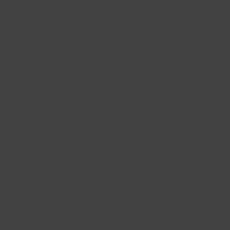
ITC Anna (3)
Antey (1)
Aphrosine (3)
Apical (5)
Apoka Pro (6)
Appetite Pro (10)