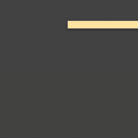
Arabskij (1)
GHEA Aram (20)
Arbat (1)
Ardent (3)
Areqo 4F (1)
Ariergard (3)