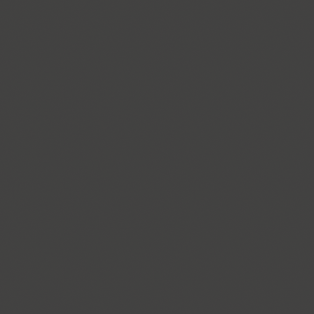
Almaz (9)
Alquitran Pro (37)
Amore (1)
Anastasia Script (1)
Angelica (2)
Anglecia Pro (36)