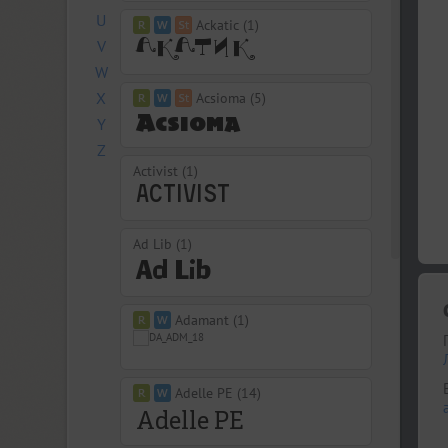
U
Ackatic (1)
V
W
X
Acsioma (5)
Y
Z
Activist (1)
Ad Lib (1)
Adamant (1)
Adelle PE (14)