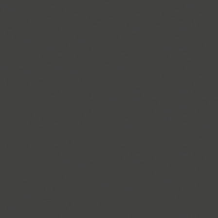
Ariergard Rondo (5)
Arsenal (4)
Arsis (1)
Arthur (1)
Ascetic 2D (2)
PT Astra Sans (4)