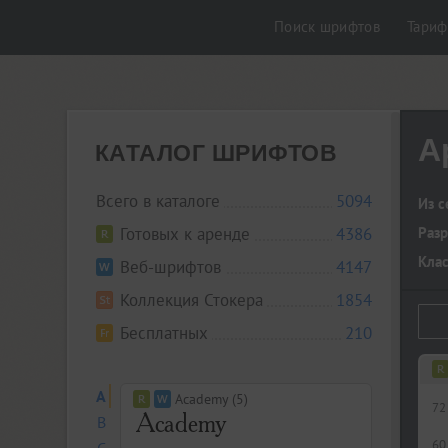
Поиск шрифтов
Тари
A
КАТАЛОГ ШРИФТОВ
Всего в каталоге
5094
Из с
Готовых к аренде
4386
Разр
Кла
Веб-шрифтов
4147
Коллекция Стокера
1854
Бесплатных
210
A
Academy (5)
72
B
60