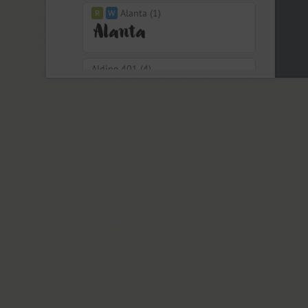
Alanta (1)
Aldine 401 (4)
Aleksa (18)
Alethia Next (21)
Algor (1)
Alliance (7)