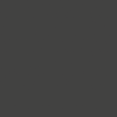
PT Astra Serif (4)
Astron (1)
Athelas PE (4)
AuktyonZ (3)
ITC Avant Garde Gothic (4)
GHEA Ayb (1)