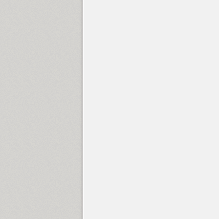
Agafia (1)
DR Agu Sans (14)
DR Agu Script (9)
Airy (1)
Akoyster (1)
Aksent (1)