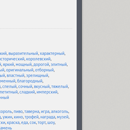
кий
,
выразительный
,
характерный
,
исторический
,
королевский
,
й
,
яркий
,
мощный
,
дорогой
,
элитный
,
ый
,
оригинальный
,
отборный
,
ный
,
властный
,
зрелищный
,
аменный
,
благородный
,
й
,
спелый
,
сочный
,
вкусный
,
тяжелый
,
петитный
,
сладкий
,
имперский
,
нный
король
,
пиво
,
таверна
,
игра
,
алкоголь
,
д
,
ужин
,
кино
,
трофей
,
награда
,
музей
,
ски
,
краска
,
еда
,
сок
,
торт
,
шоу
,
камень