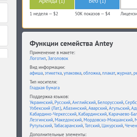
Аренда (1)
Веб (1)
1 неделя —
$2
50K показов —
$4
Лицензи
Функции семейства Antey
Применение в макете:
Логотип
,
Заголовок
Вид информации:
афиша
,
этикетка
,
упаковка
,
обложка
,
плакат
,
журнал
,
р
Тип носителя:
Гладкая бумага
Поддержка языков:
Украинский
,
Русский
,
Английский
,
Белорусский
,
Сербс
Узбекский (Лат.)
,
Абазинский
,
Аварский
,
Агульский
,
Ад
Кабардино-Черкесский
,
Кабардинский
,
Карачаево-Ба
Лезгинский
,
Македонский
,
Мордовско-Мокшанский
,
М
Рутульский
,
Табасаранский
,
Татский
,
Цахурский
,
Чечен
Дополнительные элементы: