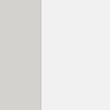
Adelle Sans (14)
Adonis (4)
Adonis New (6)
Adventure (1)
AdverGothic (3)
Aelita (6)