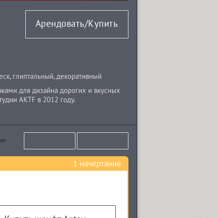
Арендовать/Купить
еск
,
глиптальный
,
декоративный
ками для дизайна дорогих и вкусных
удии AKTF в 2012 году.
1 начертание