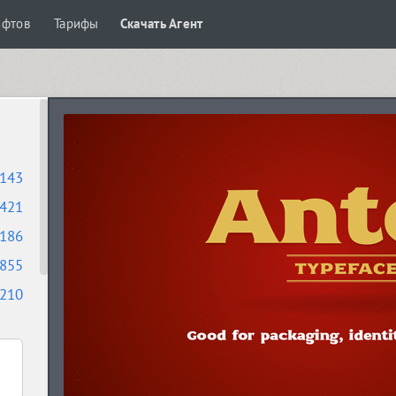
ифтов
Тарифы
Скачать Агент
143
421
186
855
210