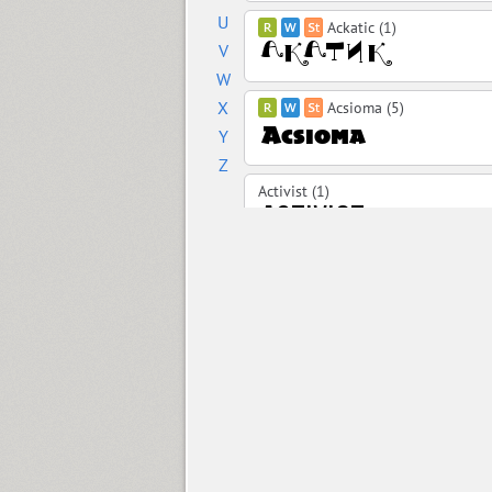
U
Ackatic (1)
V
W
X
Acsioma (5)
Y
Z
Activist (1)
Ad Lib (1)
Adamant (1)
Adelle PE (14)