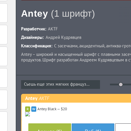
Antey
(1 шрифт)
Разработчик:
AKTF
Дизайнеры:
Андрей Кудрявцев
Классификация:
С засечками
,
акцидентный
,
антиква-грот
Antey – широкий и насыщенный шрифт с плавными засеч
продуктов. Шрифт разработан Андреем Кудрявцевым в ст
Съешь еще этих мягких французских...
Antey
AKTF
Antey Black — $20