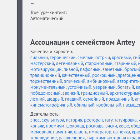
—
TrueType-хинтинг:
Автоматический
Ассоциации c семейством Antey
Качества и характер:
сильный
,
героический
,
смелый
,
острый
,
красивый
,
гиб
мастерский
,
легендарный
,
старомодный
,
старинный
,
мотивирующий
,
пивной
,
пафосный
,
заметный
,
броски
традиционный
,
качественный
,
роскошный
,
драгоценн
торжественный
,
эпический
,
амбициозный
,
авторитет
монументальный
,
устойчивый
,
уверенный
,
богатый
,
к
победоносный
,
звонкий
,
грандиозный
,
архитектурны
летний
,
щедрый
,
гладкий
,
семейный
,
праздничный
,
ап
кинематографичный
,
обильный
,
изобильный
,
насыще
Деятельность:
эпос
,
скульптура
,
история
,
ресторан
,
тату
,
татуировка
,
коньяк
,
премиум
,
шоколад
,
роскошь
,
виски
,
кофе
,
обе
мемориал
,
памятник
,
власть
,
император
,
выпечка
,
кра
телевидение
,
развлечения
,
сыр
,
компьютерная игра
,