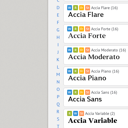
C
D
Accia Flare (16)
E
F
Accia Forte (16)
G
H
I
Accia Moderato (16)
J
K
L
Accia Piano (16)
M
N
O
Accia Sans (16)
P
Q
R
Accia Variable (2)
S
T