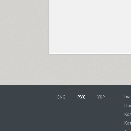
Alanta (1)
Aldine 401 (4)
Aleksa (18)
Alethia Next (21)
Algor (1)
Гл
ENG
РУС
УКР
По
Ко
Alliance (7)
Ка