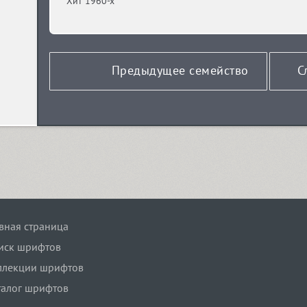
Хит 1960-х
Предыдущее семейство
С
авная страница
иск шрифтов
ллекции шрифтов
талог шрифтов