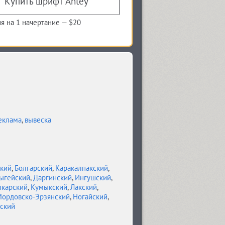
Купить шрифт Antey
я на 1 начертание —
$20
еклама
,
вывеска
кий
,
Болгарский
,
Каракалпакский
,
ыгейский
,
Даргинский
,
Ингушский
,
лкарский
,
Кумыкский
,
Лакский
,
ордовско-Эрзянский
,
Ногайский
,
ский