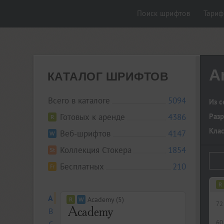
Поиск шрифтов
Тари
A
КАТАЛОГ ШРИФТОВ
Всего в каталоге
5094
Из с
Готовых к аренде
4386
Разр
Кла
Веб-шрифтов
4147
Коллекция Стокера
1854
Бесплатных
210
A
Academy (5)
72
B
60