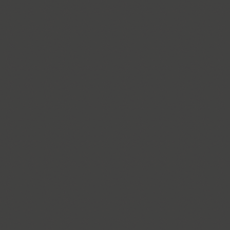
PT Astra Serif (4)
Astron (1)
Athelas PE (4)
AuktyonZ (3)
ITC Avant Garde Gothic (4)
GHEA Ayb (1)