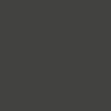
ITC Anna (3)
Antey (1)
Aphrosine (3)
Apical (5)
Apoka Pro (6)
Appetite Pro (10)