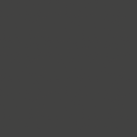
Almaz (9)
Alquitran Pro (37)
Amore (1)
Anastasia Script (1)
Angelica (2)
Anglecia Pro (36)