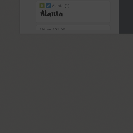
Alanta (1)
Aldine 401 (4)
Aleksa (18)
Alethia Next (21)
Algor (1)
Alliance (7)