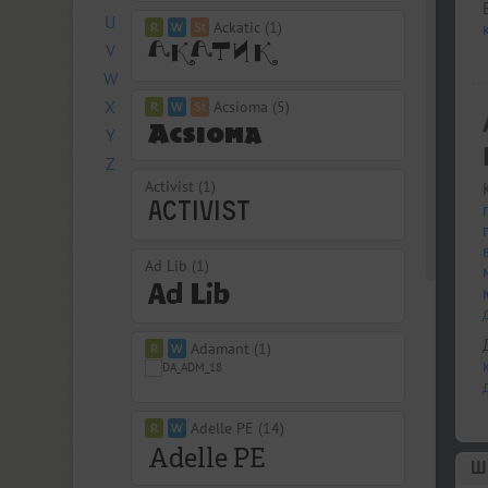
U
Ackatic (1)
V
W
X
Acsioma (5)
Y
Z
Activist (1)
Ad Lib (1)
Adamant (1)
Adelle PE (14)