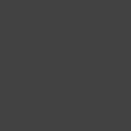
Ariergard Rondo (5)
Arsenal (4)
Arsis (1)
Arthur (1)
Ascetic 2D (2)
PT Astra Sans (4)