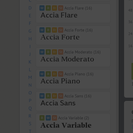
C
D
Accia Flare (16)
48
E
36
F
Accia Forte (16)
G
24
H
I
16
Accia Moderato (16)
J
K
L
Accia Piano (16)
M
N
O
Accia Sans (16)
P
Q
R
Accia Variable (2)
S
T