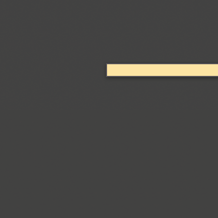
Arabskij (1)
GHEA Aram (20)
Arbat (1)
Ardent (3)
Areqo 4F (1)
Ariergard (3)