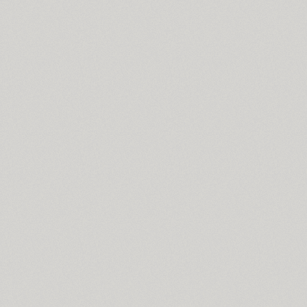
Almaz (9)
Alquitran Pro (37)
Amore (1)
Anastasia Script (1)
Angelica (2)
Anglecia Pro (36)