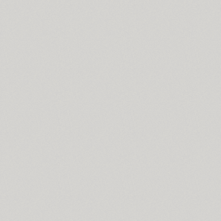
PT Astra Serif (4)
Astron (1)
Athelas PE (4)
AuktyonZ (3)
ITC Avant Garde Gothic (4)
GHEA Ayb (1)