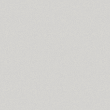
Ariergard Rondo (5)
Arsenal (4)
Arsis (1)
Arthur (1)
Ascetic 2D (2)
PT Astra Sans (4)