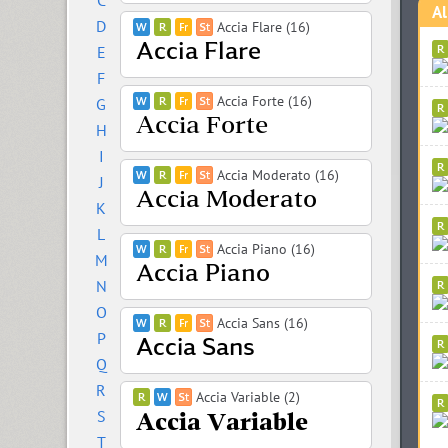
C
Al
D
Accia Flare (16)
E
F
Accia Forte (16)
G
H
I
Accia Moderato (16)
J
K
L
Accia Piano (16)
M
N
O
Accia Sans (16)
P
Q
R
Accia Variable (2)
S
T