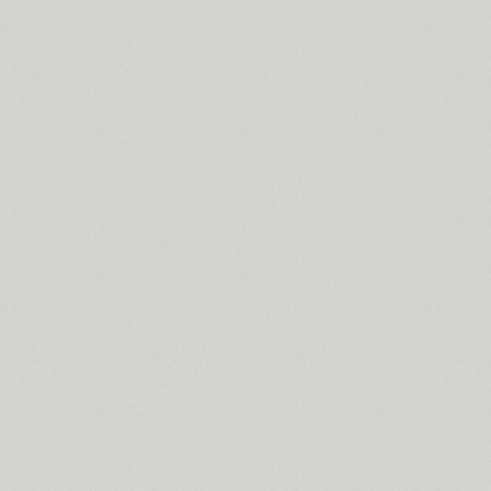
ITC Anna (3)
Antey (1)
Aphrosine (3)
Apical (5)
Apoka Pro (6)
Appetite Pro (10)