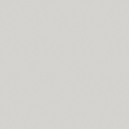
Arabskij (1)
GHEA Aram (20)
Arbat (1)
Ardent (3)
Areqo 4F (1)
Ariergard (3)