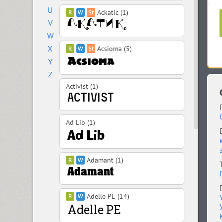
U
Ackatic (1)
V
W
X
Acsioma (5)
Y
Z
Activist (1)
Ad Lib (1)
Adamant (1)
Adelle PE (14)