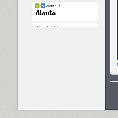
Alanta (1)
Aldine 401 (4)
Aleksa (18)
Alethia Next (21)
Algor (1)
Alliance (7)