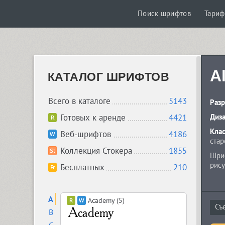
Поиск шрифтов
Тари
A
КАТАЛОГ ШРИФТОВ
Всего в каталоге
5143
Разр
Готовых к аренде
4421
Диз
Кла
Веб-шрифтов
4186
стар
Коллекция Стокера
1855
Шриф
рису
Бесплатных
210
A
Academy (5)
B