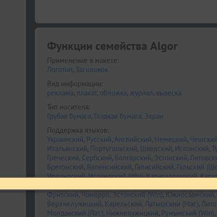
Функции семейства Algor
Применение в макете:
Логотип
,
Заголовок
Вид информации:
реклама
,
плакат
,
обложка
,
журнал
,
вывеска
Тип носителя:
Грубая бумага
,
Гладкая бумага
,
Экран
Поддержка языков:
Украинский
,
Русский
,
Английский
,
Немецкий
,
Чешски
Итальянский
,
Португальский
,
Шведский
,
Испанский
,
Т
Греческий
,
Сербский
,
Болгарский
,
Эстонский
,
Литовск
Бретонский
,
Валенсийский
,
Галисийский
,
Гэльский (Ш
Ирландский
,
Исландский (Win)
,
Каракалпакский
,
Ката
Ретороманский
,
Саами Луле
,
Тсванский
,
Узбекский (Лат
Фризский
,
Чаморро
,
Эстонский (Win)
,
Южносаамский
,
Верхнелужицкий
,
Карельский
,
Латышский (Mac)
,
Лито
Молдавский (Лат.)
,
Нижнелужицкий
,
Румынский (Win)
,