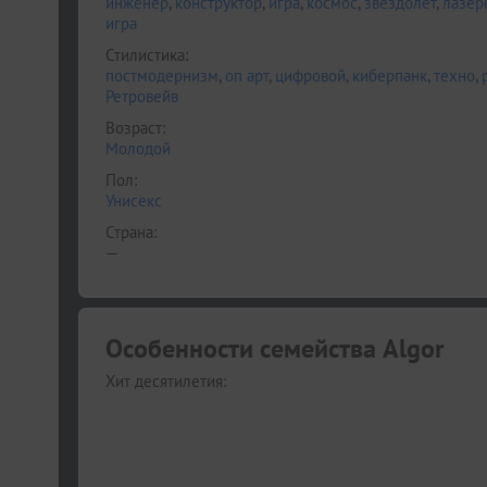
инженер
,
конструктор
,
игра
,
космос
,
звездолет
,
лазер
игра
Стилистика:
постмодернизм
,
оп арт
,
цифровой
,
киберпанк
,
техно
,
Ретровейв
Возраст:
Молодой
Пол:
Унисекс
Страна:
—
Особенности семейства Algor
Хит десятилетия: