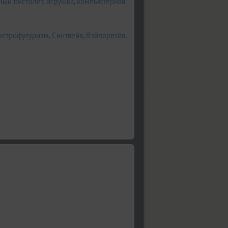
ный пистолет
,
игрушка
,
компьютерная
ретрофутуризм
,
Синтвейв
,
Вэйпорвэйв
,