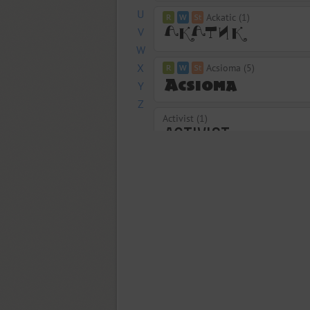
U
Ackatic (1)
V
W
X
Acsioma (5)
Y
Z
Activist (1)
Ad Lib (1)
Adamant (1)
Adelle PE (14)