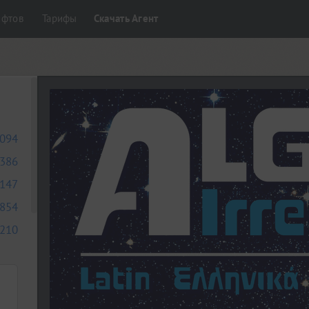
ифтов
Тарифы
Скачать Агент
094
386
147
854
210