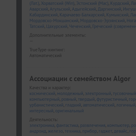
(Лат.)
,
Хорватский (Win)
,
Эстонский (Mac)
,
Курдский
,
Ла
Аварский
,
Агульский
,
Адыгейский
,
Даргинский
,
Ингуш
Кабардинский
,
Карачаево-Балкарский
,
Кумыкский
,
Ла
Мордовско-Мокшанский
,
Мордовско-Эрзянский
,
Нога
Татский
,
Цахурский
,
Чеченский
,
Греческий (современ
Дополнительные элементы:
—
TrueType-хинтинг:
Автоматический
Ассоциации c семейством Algor
Качества и характер:
космический
,
молодежный
,
электронный
,
тусовочный
компьютерный
,
ровный
,
твердый
,
футуристичный
,
гор
урбанистический
,
гладкий
,
автоматический
,
логичный
интересный
,
оригинальный
Деятельность:
электроника
,
фантастика
,
развлечения
,
компьютер
,
ро
андроид
,
железо
,
техника
,
прибор
,
гаджет
,
девайс
,
го