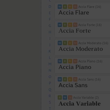
C
D
Accia Flare (16)
E
F
Accia Forte (16)
G
H
I
Accia Moderato (16)
J
K
L
Accia Piano (16)
M
N
O
Accia Sans (16)
P
Q
R
Accia Variable (2)
S
T