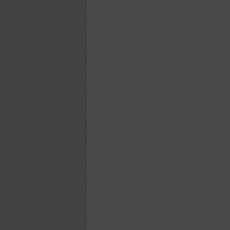
Agafia (1)
DR Agu Sans (14)
DR Agu Script (9)
Airy (1)
Akoyster (1)
Aksent (1)