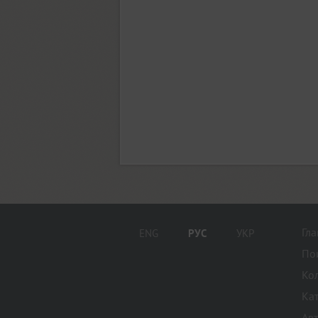
Almaz (9)
Alquitran Pro (37)
Amore (1)
Anastasia Script (1)
Гл
ENG
РУС
УКР
Angelica (2)
По
Ко
Anglecia Pro (36)
Ка
Ав