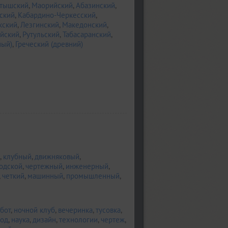
тышский
,
Маорийский
,
Абазинский
,
ский
,
Кабардино-Черкесский
,
кский
,
Лезгинский
,
Македонский
,
йский
,
Рутульский
,
Табасаранский
,
ный)
,
Греческий (древний)
,
клубный
,
движняковый
,
одской
,
чертежный
,
инженерный
,
,
четкий
,
машинный
,
промышленный
,
бот
,
ночной клуб
,
вечеринка
,
тусовка
,
род
,
наука
,
дизайн
,
технологии
,
чертеж
,