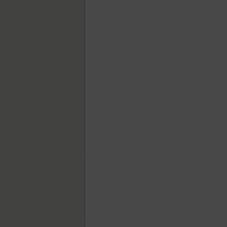
Alanta (1)
Aldine 401 (4)
Aleksa (18)
Alethia Next (21)
Algor (1)
Alliance (7)