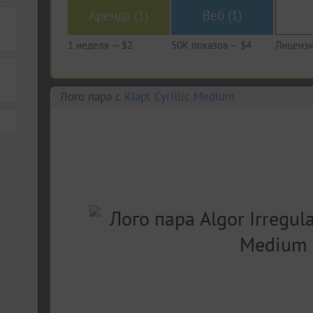
Аренда (1)
Веб (1)
1 неделя —
$2
50K показов —
$4
Лицензи
Лого пара c
Klapt Cyrillic Medium