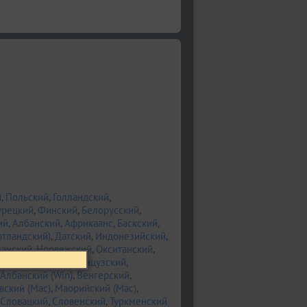
й
,
Польский
,
Голландский
,
урецкий
,
Финский
,
Белорусский
,
ий
,
Албанский
,
Африкаанс
,
Баскский
,
отландский)
,
Датский
,
Индонезийский
,
ланский
,
Норвежский
,
Окситанский
,
.)
,
Фарерский
,
Французский
,
Албанский (Win)
,
Венгерский
,
вский (Mac)
,
Маорийский (Mac)
,
Словацкий
,
Словенский
,
Туркменский