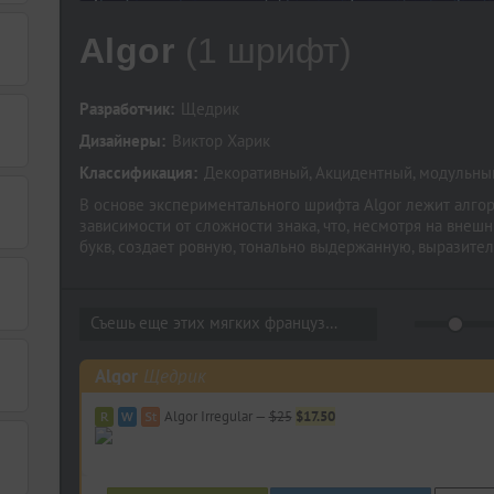
Algor
(1 шрифт)
Разработчик:
Щедрик
Дизайнеры:
Виктор Харик
Классификация:
Декоративный
,
Акцидентный
,
модульны
В основе экспериментального шрифта Algor лежит алго
зависимости от сложности знака, что, несмотря на вне
букв, создает ровную, тонально выдержанную, выразите
ритмом. Шрифт хорошо смотрится в незаурядной акциденц
Хорошо сочетается со светлыми гротесками, отчетливо р
Предлагаемая версия содержит расширенную латиницу,
Съешь еще этих мягких французских...
европейскую кириллицу и международный фонетический 
не связан с историческими стилями, что позволяет разв
письменности. Вы можете заказать автору дополнитель
Algor
Щедрик
письменностей. Уже есть начальные разработки для сем
Шрифт разработал Виктор Харик в 2018 году для украин
Algor Irregular —
$25
$17.50
Щедрик.