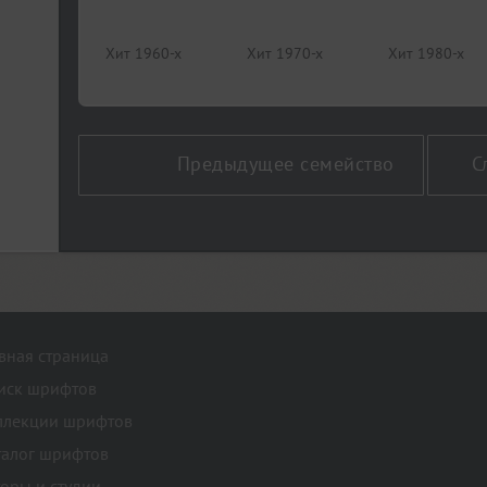
Хит 1960-х
Хит 1970-х
Хит 1980-х
Предыдущее семейство
С
авная страница
иск шрифтов
ллекции шрифтов
талог шрифтов
торы и студии