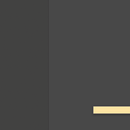
Adelle Sans (14)
Adonis (4)
Adonis New (6)
Adventure (1)
AdverGothic (3)
Aelita (6)