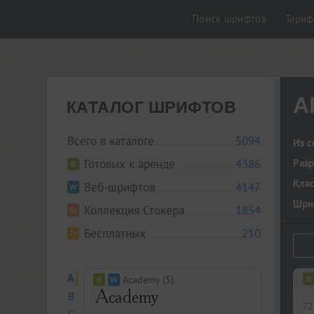
Поиск шрифтов
Тари
Al
КАТАЛОГ ШРИФТОВ
Всего в каталоге
5094
Из с
Готовых к аренде
4386
Разр
Кла
Веб-шрифтов
4147
Шриф
Коллекция Стокера
1854
Бесплатных
210
A
Academy (5)
B
72