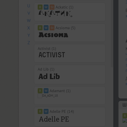
U
Ackatic (1)
V
W
X
Acsioma (5)
Y
Z
Activist (1)
Ad Lib (1)
Adamant (1)
Шр
Adelle PE (14)