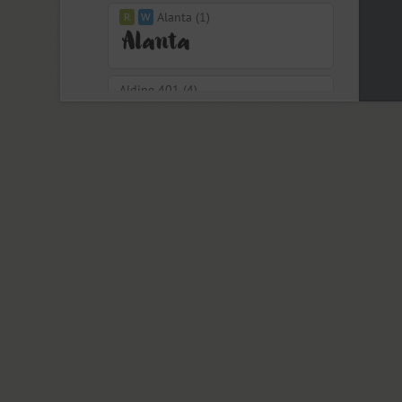
Alanta (1)
Aldine 401 (4)
Aleksa (18)
Alethia Next (21)
Algor (1)
Alliance (7)