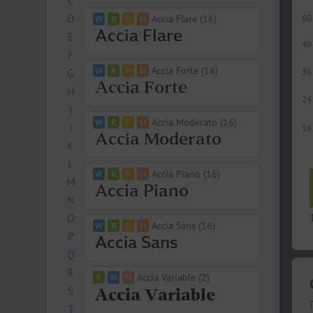
C
D
60
Accia Flare (16)
E
48
F
Accia Forte (16)
G
36
H
24
I
Accia Moderato (16)
J
16
K
L
Accia Piano (16)
M
N
O
Accia Sans (16)
P
Q
R
Accia Variable (2)
S
T