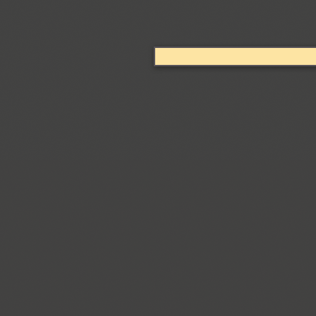
Arabskij (1)
GHEA Aram (20)
Arbat (1)
Ardent (3)
Areqo 4F (1)
Ariergard (3)