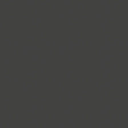
PT Astra Serif (4)
Astron (1)
Athelas PE (4)
AuktyonZ (3)
ITC Avant Garde Gothic (4)
GHEA Ayb (1)