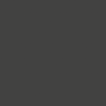
Almaz (9)
Alquitran Pro (37)
Amore (1)
Anastasia Script (1)
Angelica (2)
Anglecia Pro (36)