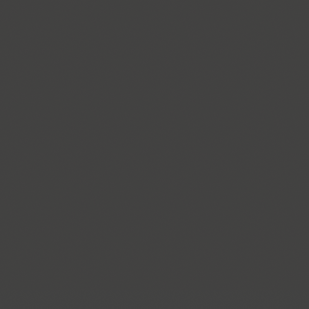
ITC Anna (3)
Antey (1)
Aphrosine (3)
Apical (5)
Apoka Pro (6)
Appetite Pro (10)