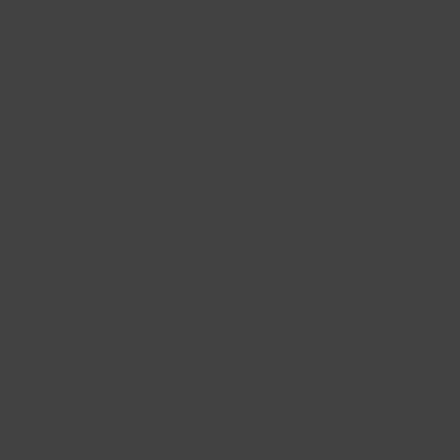
Ariergard Rondo (5)
Arsenal (4)
Arsis (1)
Arthur (1)
Ascetic 2D (2)
PT Astra Sans (4)