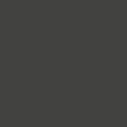
Almaz (9)
Alquitran Pro (37)
Amore (1)
Anastasia Script (1)
Angelica (2)
Anglecia Pro (36)