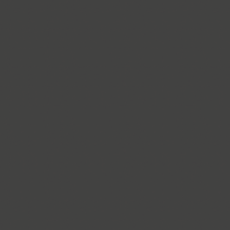
PT Astra Serif (4)
Astron (1)
Athelas PE (4)
AuktyonZ (3)
ITC Avant Garde Gothic (4)
GHEA Ayb (1)