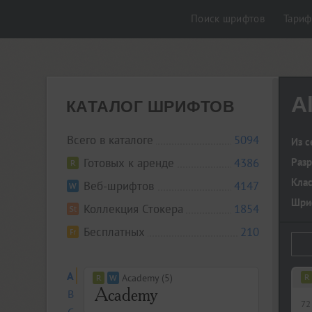
Поиск шрифтов
Тари
A
КАТАЛОГ ШРИФТОВ
Всего в каталоге
5094
Из с
Готовых к аренде
4386
Разр
Кла
Веб-шрифтов
4147
Шриф
Коллекция Стокера
1854
Бесплатных
210
A
Academy (5)
B
72