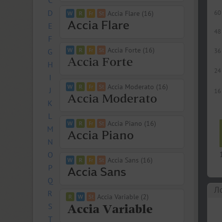
C
D
60
Accia Flare (16)
E
48
F
Accia Forte (16)
G
36
H
24
I
Accia Moderato (16)
J
16
K
L
Accia Piano (16)
M
N
O
Accia Sans (16)
P
Q
Л
R
Accia Variable (2)
S
T