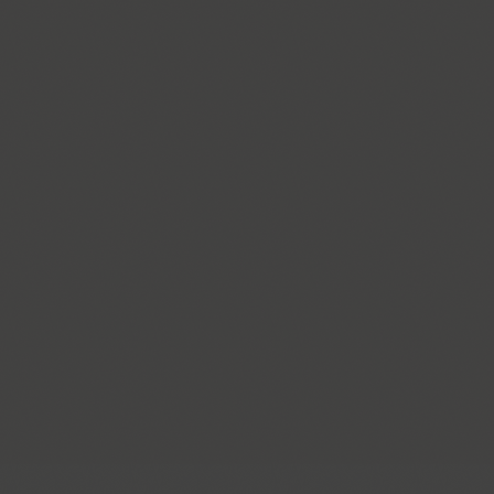
ITC Anna (3)
Antey (1)
Aphrosine (3)
Apical (5)
Apoka Pro (6)
Appetite Pro (10)