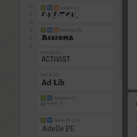
U
Ackatic (1)
V
W
X
Acsioma (5)
Y
Z
Activist (1)
Ad Lib (1)
Adamant (1)
Adelle PE (14)