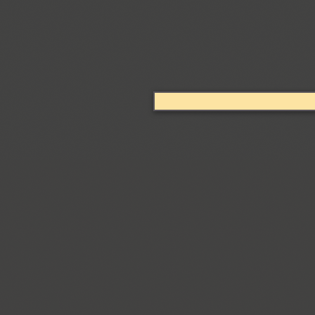
Arabskij (1)
GHEA Aram (20)
Arbat (1)
Ardent (3)
Areqo 4F (1)
Ariergard (3)