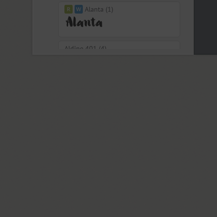
Alanta (1)
Aldine 401 (4)
Aleksa (18)
Alethia Next (21)
Algor (1)
Alliance (7)