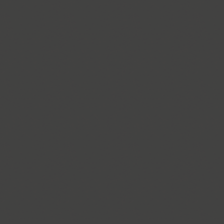
Ariergard Rondo (5)
Arsenal (4)
Arsis (1)
Arthur (1)
Ascetic 2D (2)
PT Astra Sans (4)