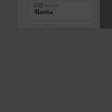
Alanta (1)
Aldine 401 (4)
Aleksa (18)
Alethia Next (21)
Algor (1)
Alliance (7)