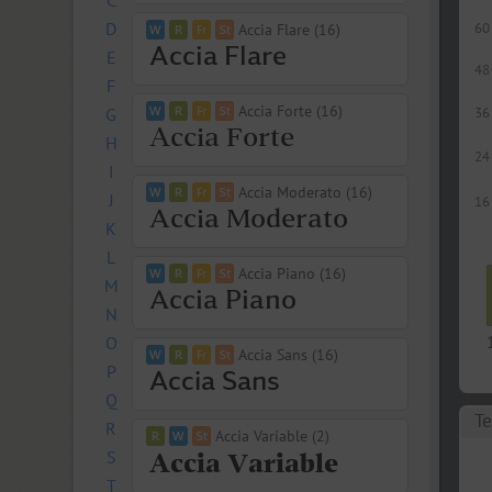
C
D
60
Accia Flare (16)
E
48
F
Accia Forte (16)
G
36
H
24
I
Accia Moderato (16)
J
16
K
L
Accia Piano (16)
M
N
O
Accia Sans (16)
P
Q
Те
R
Accia Variable (2)
S
T