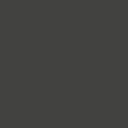
Almaz (9)
Alquitran Pro (37)
Amore (1)
Anastasia Script (1)
Angelica (2)
Anglecia Pro (36)