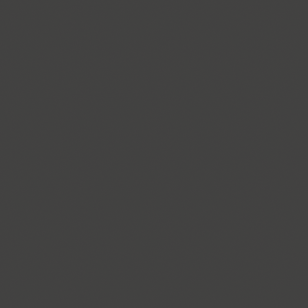
Ariergard Rondo (5)
Arsenal (4)
Arsis (1)
Arthur (1)
Ascetic 2D (2)
PT Astra Sans (4)