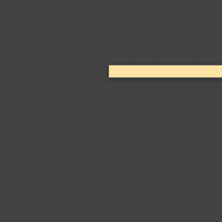
Arabskij (1)
GHEA Aram (20)
Arbat (1)
Ardent (3)
Areqo 4F (1)
Ariergard (3)