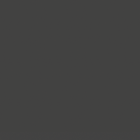
ITC Anna (3)
Antey (1)
Aphrosine (3)
Apical (5)
Apoka Pro (6)
Appetite Pro (10)