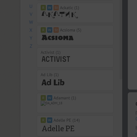
U
Ackatic (1)
V
W
X
Acsioma (5)
Y
Z
Activist (1)
Ad Lib (1)
Adamant (1)
Adelle PE (14)