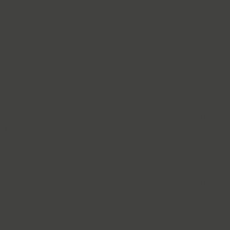
PT Astra Serif (4)
Astron (1)
Athelas PE (4)
AuktyonZ (3)
ITC Avant Garde Gothic (4)
GHEA Ayb (1)