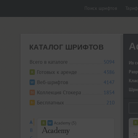
Поиск шрифтов
Тари
A
КАТАЛОГ ШРИФТОВ
Всего в каталоге
5094
Из с
Готовых к аренде
4386
Разр
Кла
Веб-шрифтов
4147
Шриф
Коллекция Стокера
1854
Бесплатных
210
A
Academy (5)
B
72