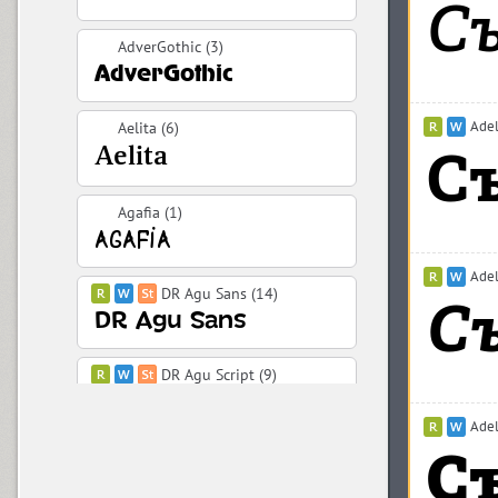
AdverGothic (3)
Adel
Aelita (6)
Agafia (1)
Adel
DR Agu Sans (14)
DR Agu Script (9)
Adel
Airy (1)