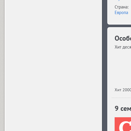
Arbat (1)
Страна:
Европа
Ardent (3)
Особ
Хит деся
Areqo 4F (1)
Ariergard (3)
Хит 2000
Ariergard Rondo (5)
9 се
Arsenal (4)