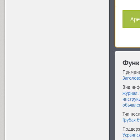
Algor (1)
Аре
Alliance (7)
Функ
Almaz (9)
Примене
Заголов
Alquitran Pro (37)
Вид инф
журнал
,
инструк
объявле
Alverata CYR (24)
Тип носи
Грубая б
Поддерж
Amore (1)
Украинс