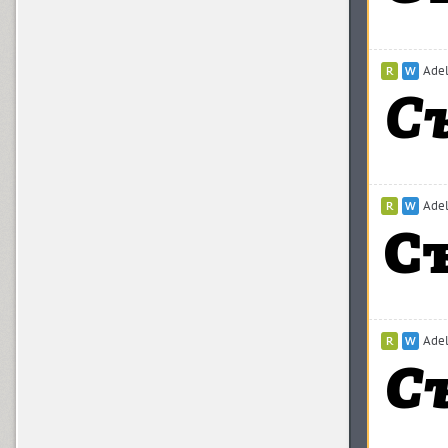
Akoyster (1)
Adel
Aksent (1)
Alanta (1)
Adel
Aldine 401 (4)
Adel
Aleksa (18)
Alethia Next (21)