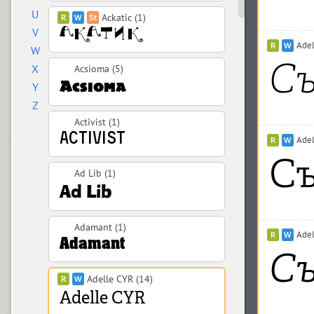
U
Ackatic (1)
V
Adel
W
X
Acsioma (5)
Y
Z
Activist (1)
Adel
Ad Lib (1)
Adamant (1)
Adel
Adelle CYR (14)