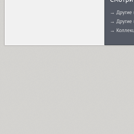
Athelas CYR (4)
→ Другие 
→ Другие 
Athelas Greek (4)
→ Коллекц
AuktyonZ (3)
ITC Avant Garde Gothic (4)
GHEA Ayb (1)