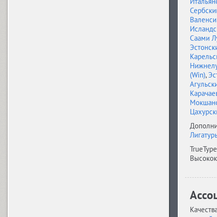
Итальян
Сербски
Валенси
Anastasia Script (1)
Исландс
Саами Л
Эстонски
Карельс
Angelica (2)
Нижнел
(Win)
,
Эс
Агульск
Карачае
Anglecia Pro (36)
Мокшан
Цахурск
Дополни
Лигатур
ITC Anna (3)
TrueType
Высокок
Antey (1)
Ассо
Aphrosine (3)
Качества