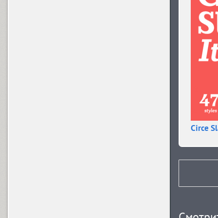
Arsis (1)
Arthur (1)
Ascetic 2D (2)
PT Astra Sans (4)
Circe S
PT Astra Serif (4)
Astron (1)
Смотрит