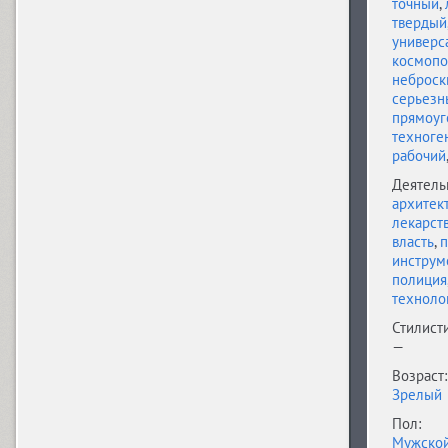
точный
,
твердый
универс
космопо
Apical (5)
неброск
серьезн
прямоуг
техноге
Apoka Pro (6)
рабочий
Деятель
архитек
Appetite Pro (10)
лекарст
власть
,
п
инструм
полиция
Arabskij (1)
техноло
Стилисти
—
GHEA Aram (20)
Возраст:
Зрелый
Пол:
Мужско