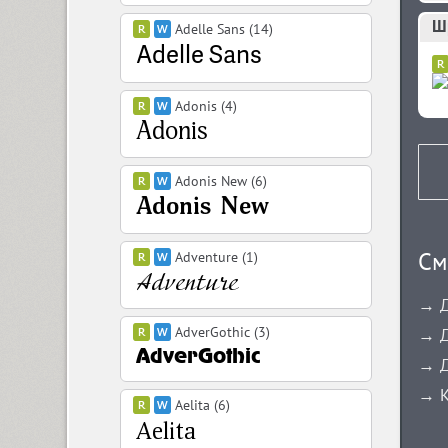
Ш
Adelle Sans (14)
Adonis (4)
Adonis New (6)
См
Adventure (1)
→ Д
AdverGothic (3)
→ Д
→ Д
→ К
Aelita (6)