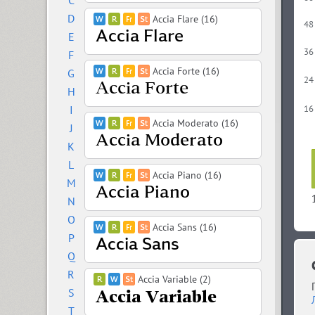
C
D
Accia Flare (16)
48
E
36
F
Accia Forte (16)
G
24
H
I
16
Accia Moderato (16)
J
K
L
Accia Piano (16)
M
N
O
Accia Sans (16)
P
Q
R
Accia Variable (2)
S
T