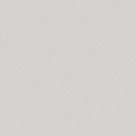
ITC Anna (3)
Antey (1)
Aphrosine (3)
Apical (5)
Apoka Pro (6)
Appetite Pro (10)