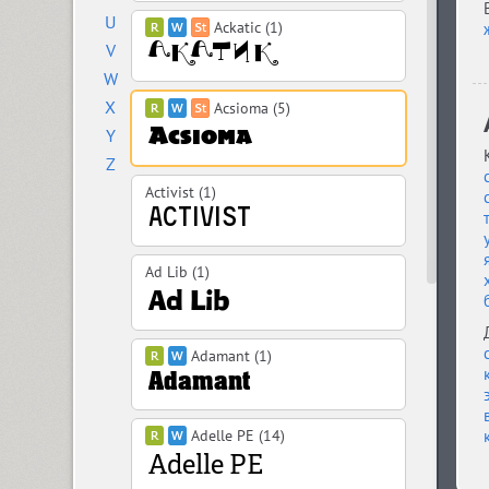
U
Ackatic (1)
V
W
X
Acsioma (5)
Y
Z
Activist (1)
Ad Lib (1)
Adamant (1)
Adelle PE (14)