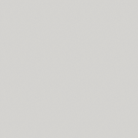
PT Astra Sans (4)
PT Astra Serif (4)
Astron (1)
Athelas PE (4)
AuktyonZ (3)
ITC Avant Garde Gothic (4)