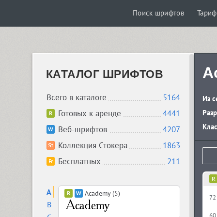
Поиск шрифтов
Тари
A
КАТАЛОГ ШРИФТОВ
Всего в каталоге
5164
Из с
Готовых к аренде
4441
Разр
Кла
Веб-шрифтов
4207
Коллекция Стокера
1863
Бесплатных
211
A
Academy (5)
72
B
60