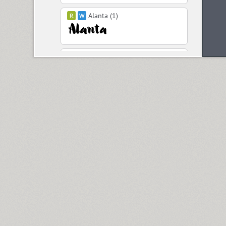
Alanta (1)
Aldine 401 (4)
Aleksa (18)
Alethia Next (21)
Algor (1)
Alliance (7)