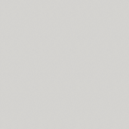
Almaz (9)
Alquitran Pro (37)
Amore (1)
Anastasia Script (1)
Angelica (2)
Anglecia Pro (36)