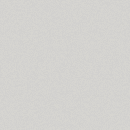
Ariergard (3)
Ariergard Rondo (5)
Arsenal (4)
Arsis (1)
Arthur (1)
Ascetic 2D (2)