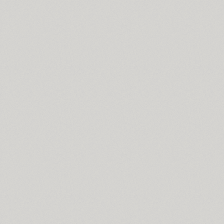
Arabskij (1)
GHEA Aram (20)
Arbat (1)
Ardent (3)
Areqo 4F (1)