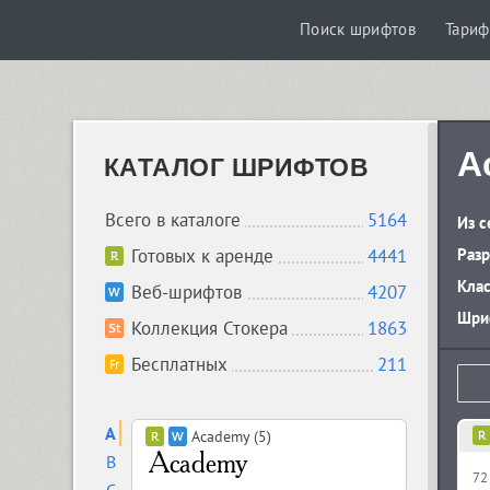
Поиск шрифтов
Тари
A
КАТАЛОГ ШРИФТОВ
Всего в каталоге
5164
Из с
Готовых к аренде
4441
Разр
Кла
Веб-шрифтов
4207
Шриф
Коллекция Стокера
1863
Бесплатных
211
A
Academy (5)
B
72