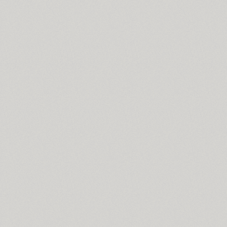
Almaz (9)
Alquitran Pro (37)
Amore (1)
Anastasia Script (1)
Angelica (2)
Anglecia Pro (36)