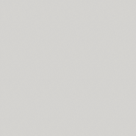
Arabskij (1)
GHEA Aram (20)
Arbat (1)
Ardent (3)
Areqo 4F (1)