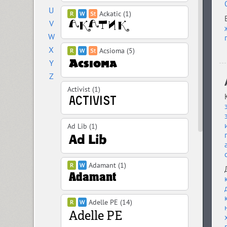
U
Ackatic (1)
V
W
X
Acsioma (5)
Y
Z
Activist (1)
Ad Lib (1)
Adamant (1)
Adelle PE (14)