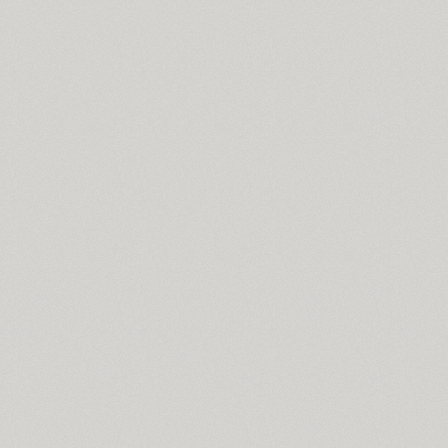
Ariergard (3)
Ariergard Rondo (5)
Arsenal (4)
Arsis (1)
Arthur (1)
Ascetic 2D (2)