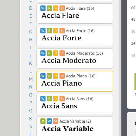
C
D
60
Accia Flare (16)
E
48
F
Accia Forte (16)
G
36
H
24
I
Accia Moderato (16)
J
16
K
L
Accia Piano (16)
M
N
O
Accia Sans (16)
P
Q
R
Accia Variable (2)
S
T