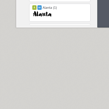
Alanta (1)
Aldine 401 (4)
Aleksa (18)
Alethia Next (21)
Algor (1)
Alliance (7)