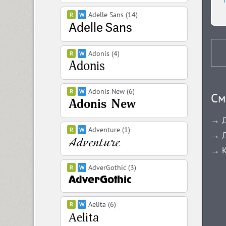
Adelle Sans (14)
Adonis (4)
Adonis New (6)
См
→ Д
Adventure (1)
→ Д
→ К
AdverGothic (3)
Aelita (6)