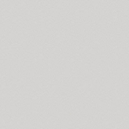
PT Astra Sans (4)
PT Astra Serif (4)
Astron (1)
Athelas PE (4)
AuktyonZ (3)
ITC Avant Garde Gothic (4)