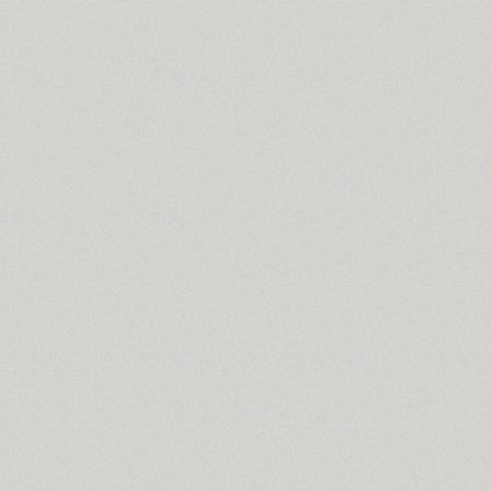
ITC Anna (3)
Antey (1)
Aphrosine (3)
Apical (5)
Apoka Pro (6)
Appetite Pro (10)