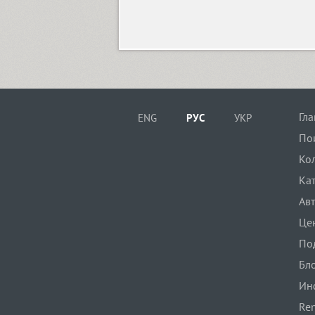
Adelle Sans (14)
Adonis (4)
Гл
ENG
РУС
УКР
Adonis New (6)
По
Ко
Adventure (1)
Ка
Ав
Це
AdverGothic (3)
По
Бл
Aelita (6)
Ин
Ren