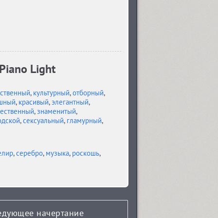
Piano Light
ественный
,
культурный
,
отборный
,
шный
,
красивый
,
элегантный
,
ественный
,
знаменитый
,
одской
,
сексуальный
,
гламурный
,
елир
,
серебро
,
музыка
,
роскошь
,
едующее начертание