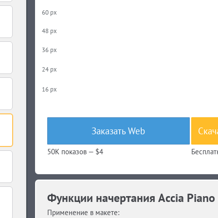
60 px
48 px
36 px
24 px
16 px
Заказать Web
Скач
50K показов —
$4
Бесплат
Функции начертания Accia Piano 
Применение в макете: