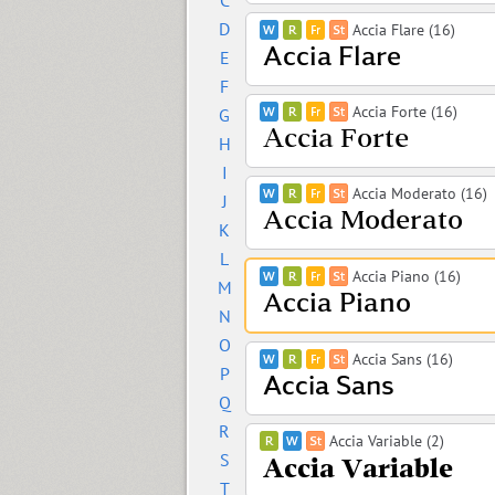
C
D
Accia Flare (16)
E
F
Accia Forte (16)
G
H
I
Accia Moderato (16)
J
K
L
Accia Piano (16)
M
N
O
Accia Sans (16)
P
Q
R
Accia Variable (2)
S
T