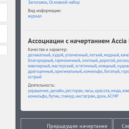
Заголовок
,
Основной набор
Вид информации:
журнал
Ассоциации c начертанием Accia 
Качества и характер:
деликатный
,
худой
,
утонченный
,
легкий
,
модный
,
кач
благородный
,
гармоничный
,
элитный
,
дорогой
,
роско
ювелирный
,
мастерский
,
эстетичный
,
изящный
,
худож
драгоценный
,
оригинальный
,
комильфо
,
богатый
,
гор
острый
Деятельность:
украшение
,
дизайн
,
ресторан
,
часы
,
красота
,
мода
,
юв
комильфо
,
бутик
,
гламур
,
инстаграм
,
духи
,
АСМР
Предыдущее начертание
Сл