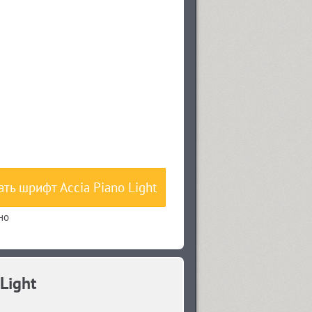
ать шрифт Accia Piano Light
но
Light