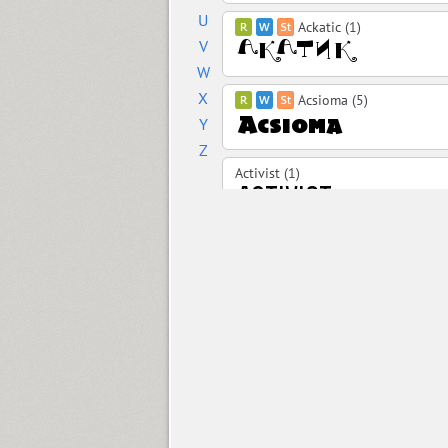
U
Ackatic (1)
V
W
X
Acsioma (5)
Y
Z
Activist (1)
Ad Lib (1)
Adamant (1)
Adelle PE (14)