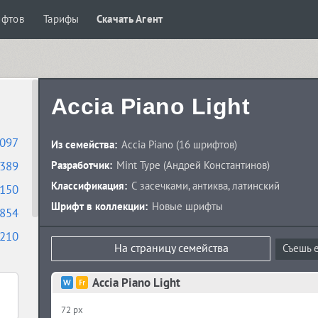
ифтов
Тарифы
Скачать Агент
Accia Piano Light
097
Из семейства:
Accia Piano
(16 шрифтов)
389
Разработчик:
Mint Type
(
Андрей Константинов
)
Классификация:
С засечками
,
антиква
,
латинский
150
Шрифт в коллекции:
Новые шрифты
854
210
На страницу семейства
Съешь е
Accia Piano Light
72 px