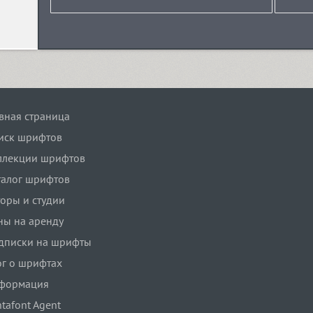
авная страница
иск шрифтов
ллекции шрифтов
талог шрифтов
торы и студии
ны на аренду
дписки на шрифты
ог о шрифтах
формация
tafont Agent