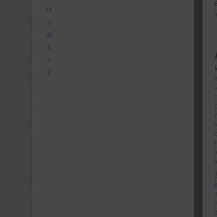
U
V
W
X
Y
Z