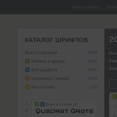
Поиск шрифтов
Тари
2
КАТАЛОГ ШРИФТОВ
Всего в каталоге
5094
Из с
Готовых к аренде
4386
Разр
Кла
Веб-шрифтов
4147
Коллекция Стокера
1854
Бесплатных
210
A
Quadrat Grotesk (3)
72
B
60