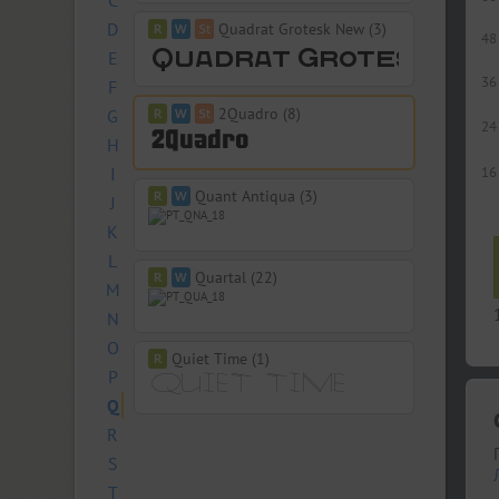
C
D
Quadrat Grotesk New (3)
48
E
36
F
2Quadro (8)
G
24
H
I
16
Quant Antiqua (3)
J
K
L
Quartal (22)
M
N
O
Quiet Time (1)
P
Q
R
S
T