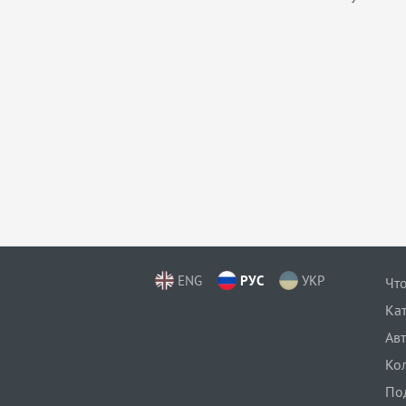
ENG
РУС
УКР
Что
Ка
Ав
Ко
По