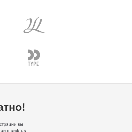
атно!
страции вы
ндой шрифтов