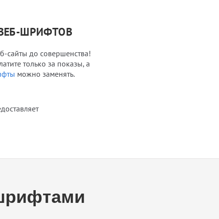
 ВЕБ-ШРИФТОВ
б-сайты до совершенства!
латите только за показы, а
ифты
можно заменять.
едоставляет
 шрифтами