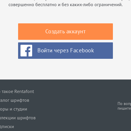
совершенно бесплатно и без каких-либо ограничений.
Создать аккаунт
Войти через Facebook
 такое Rentafont
талог шрифтов
По воп
пишите
торы и студии
ллекции шрифтов
дписки