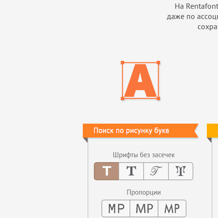
На Rentafon
даже по ассоц
сохра