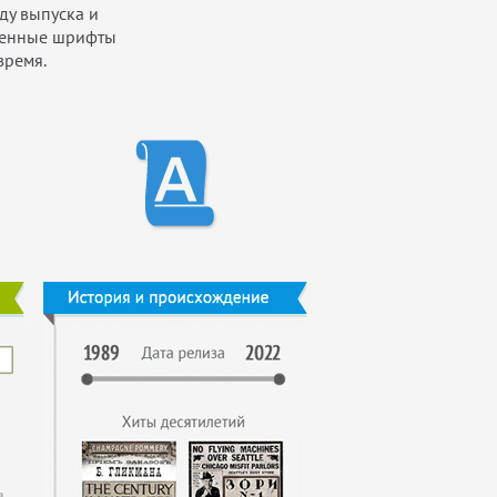
ду выпуска и
йденные шрифты
время.