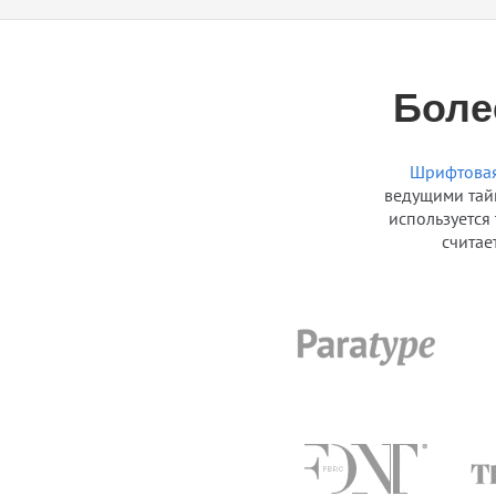
Боле
Шрифтовая
ведущими тай
используется
считае